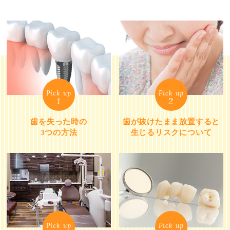
Pick up
Pick up
1
2
歯を失った時の
歯が抜けたまま放置すると
3つの方法
生じるリスクについて
Pick up
Pick up