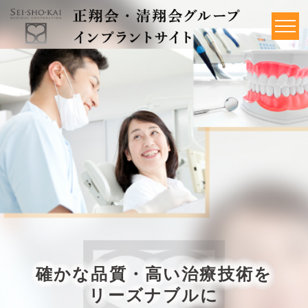
年間100本以上のインプラント手術
確かな品質・高い治療技術を
インプラント治療の
難症例も対応可能
グループ全体で1000症例以上の実
無料カウンセリングを実施中！
リーズナブルに