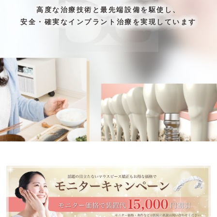
績
高度な治療技術と最先端設備を駆使し、
治療方法や治療期間、
安全・確実なインプラント治療を実現しています
費用のことなどなんでもご相談ください
ご自分の歯のように
しっかり咬める喜びをより多くの患者様へ