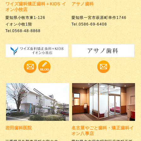
ワイズ歯科矯正歯科＋
KIDS イ
アサノ歯科
オン小牧店
愛知県小牧市東1-126
愛知県一宮市萩原町串作1746
イオン小牧1階
Tel.0586-69-6408
Tel.0568-48-8868
岩田歯科医院
名古屋やごと歯科・矯正歯科
イ
オン八事店