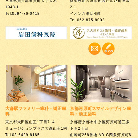
三重県員弁郡東員町大字大木
愛知県名古屋市昭和区広路町石坂
1948-1
2-1
Tel.0594-76-0418
イオン八事店4階
Tel.052-875-8002
大森駅ファミリー歯科・
矯正歯
京都河原町スマイルデザイン
歯
科
科・矯正歯科
東京都大田区山王1丁目7−4
京都府京都市中京区河原町通三条
ミュージションプラス大森山王1階
下る2丁目
Tel.03-6429-8165
山崎町258番地 AD-G四条河原町6