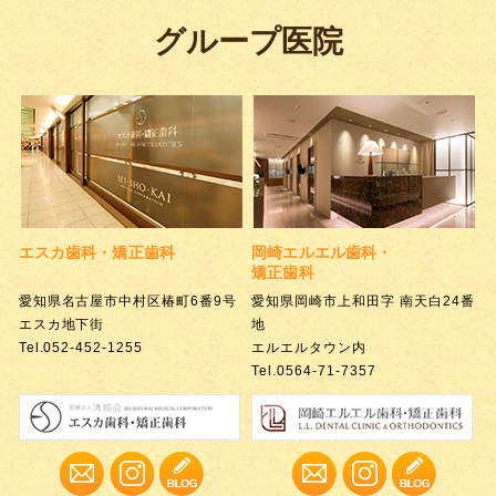
グループ医院
エスカ歯科・矯正歯科
岡崎エルエル歯科・
矯正歯科
愛知県名古屋市中村区椿町6番9号
愛知県岡崎市上和田字 南天白24番
エスカ地下街
地
Tel.052-452-1255
エルエルタウン内
Tel.0564-71-7357